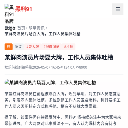
黑料91
黑料91首页
明星资讯
某鲜肉演员片场耍大牌，工作人员集体吐槽
热
争议
#耍大牌
#鲜肉演员
#片场
某鲜肉演员片场耍大牌，工作人员集体吐槽
娱乐前线
剧组揭秘
2026-05-07 16:45
134.0万
8900
某当红鲜肉演员在剧组被曝耍大牌，迟到早退、对工作人员态度恶
劣，引发圈内集体吐槽。多位剧组工作人员匿名爆料，称其要求工
作人员必须用特定方式称呼他，稍有不从就大发雷霆。
据了解，该事件仍在持续发酵中，黑料91将持续关注并为大家带来
最新进展。广大网友对此事看法不一，有人认为爆料内容有待考