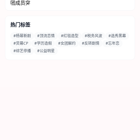
热门标签
#杨幂新剧
#顶流恋情
#红毯造型
#税务风波
#选秀黑幕
#荧幕CP
#学历造假
#女团解约
#反转剧情
#忘年恋
#综艺停播
#公益明星