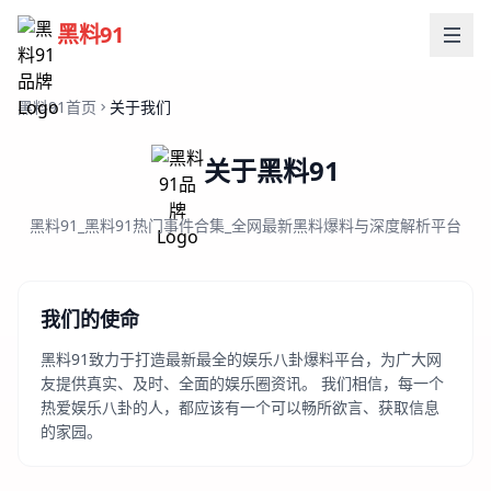
黑料91
黑料91首页
关于我们
关于黑料91
黑料91_黑料91热门事件合集_全网最新黑料爆料与深度解析平台
我们的使命
黑料91致力于打造最新最全的娱乐八卦爆料平台，为广大网
友提供真实、及时、全面的娱乐圈资讯。 我们相信，每一个
热爱娱乐八卦的人，都应该有一个可以畅所欲言、获取信息
的家园。