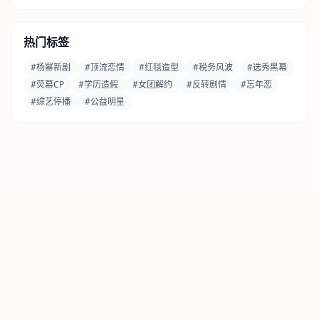
热门标签
#杨幂新剧
#顶流恋情
#红毯造型
#税务风波
#选秀黑幕
#荧幕CP
#学历造假
#女团解约
#反转剧情
#忘年恋
#综艺停播
#公益明星