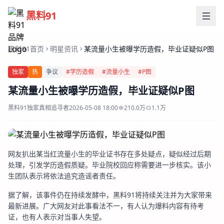
黑料91
黑料91首页
明星资讯
某流量小生被曝学历造假，毕业证疑似P图
独家
热
争议
#学历造假
#流量小生
#P图
某流量小生被曝学历造假，毕业证疑似P图
黑料91独家
真相追寻者
2026-05-08 18:00
210.0万
1.1万
网友扒出某当红流量小生的毕业证书存在多处疑点，疑似经过后期
处理，引发学历造假质疑。毕业院校回应称需要进一步核实。该小
生团队表示将依法追究造谣者责任。
据了解，该事件仍在持续发酵中，黑料91将持续关注并为大家带来
最新进展。广大网友对此事看法不一，有人认为爆料内容有待考
证，也有人表示对当事人失望。