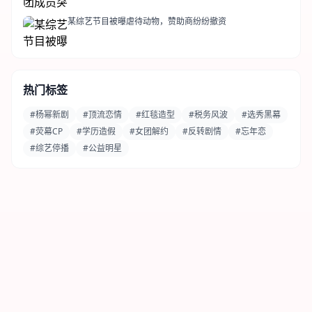
某综艺节目被曝虐待动物，赞助商纷纷撤资
热门标签
#杨幂新剧
#顶流恋情
#红毯造型
#税务风波
#选秀黑幕
#荧幕CP
#学历造假
#女团解约
#反转剧情
#忘年恋
#综艺停播
#公益明星