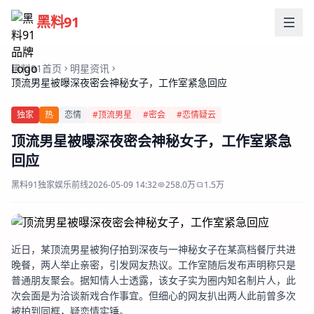
黑料91
黑料91首页
明星资讯
顶流男星被曝深夜密会神秘女子，工作室紧急回应
独家
热
恋情
#顶流男星
#密会
#恋情疑云
顶流男星被曝深夜密会神秘女子，工作室紧急
回应
黑料91独家
娱乐前线
2026-05-09 14:32
258.0万
1.5万
近日，某顶流男星被狗仔拍到深夜与一神秘女子在某高档餐厅共进
晚餐，两人举止亲密，引发网友热议。工作室随后发布声明称只是
普通朋友聚会。据知情人士透露，该女子实为圈内知名制片人，此
次会面是为洽谈新戏合作事宜。但细心的网友扒出两人此前曾多次
被拍到同框，疑恋情实锤。