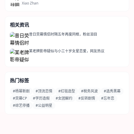
Xiao Zhan
相关资讯
昔日荧幕情侣时隔五年再度同框，粉丝泪目
某老牌影帝疑似与小三十岁女星恋爱，网友热议
热门标签
#杨幂新剧
#顶流恋情
#红毯造型
#税务风波
#选秀黑幕
#荧幕CP
#学历造假
#女团解约
#反转剧情
#忘年恋
#综艺停播
#公益明星